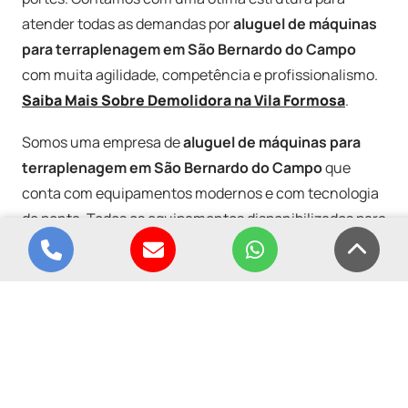
atender todas as demandas por
aluguel de máquinas
para terraplenagem em São Bernardo do Campo
com muita agilidade, competência e profissionalismo.
Saiba Mais Sobre Demolidora na Vila Formosa
.
Somos uma empresa de
aluguel de máquinas para
terraplenagem em São Bernardo do Campo
que
conta com equipamentos modernos e com tecnologia
de ponta. Todos os equipamentos disponibilizados para
aluguel de máquinas para terraplenagem em São
Telefone para contato
Enviar e-mail
Conversar no 
Volta
Bernardo do Campo
são devidamente revisados para
apresentarem o melhor desempenho durante as obras.
Saiba Mais Sobre Demolidora na Vila do Carmo
.
A Primos Terraplenagem é uma empresa que conta
com profissionais habilitados e altamente capacitados