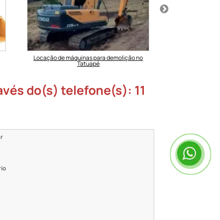
Locação de máquinas para demolição no
Locação de
Tatuapé
és do(s) telefone(s): 11
r
rio