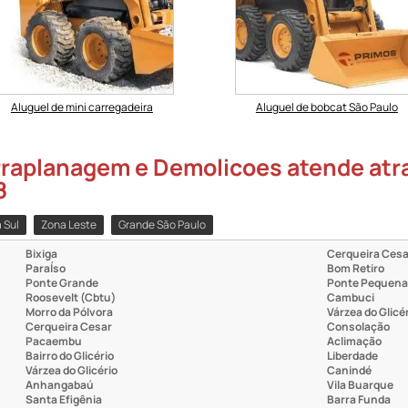
Aluguel de mini carregadeira
Aluguel de bobcat São Paulo
raplanagem e Demolicoes atende atrav
8
 Sul
Zona Leste
Grande São Paulo
Bixiga
Cerqueira Cesa
ParaÍso
Bom Retiro
Ponte Grande
Ponte Pequena
Roosevelt (Cbtu)
Cambuci
Morro da Pólvora
Várzea do Glicé
Cerqueira Cesar
Consolação
Pacaembu
Aclimação
Bairro do Glicério
Liberdade
Várzea do Glicério
Canindé
Anhangabaú
Vila Buarque
Santa Efigênia
Barra Funda