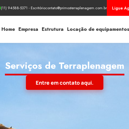
Ligue Ag
(11) 94588-5371 - Escritório
contato@primosterraplenagem.com.br
Home
Empresa
Estrutura
Locação de equipamento
Serviços de Terraplenagem
Entre em contato aqui.