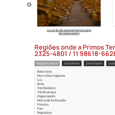
aplenagem em SP
Locação de equipamentos para
terraplenagem
Regiões onde a Primos Ter
2325-4801 / 11 98618-662
Região Central
Zona Norte
Zona Oeste
Zona
Bela Vista
Morro Dos Ingleses
Luz
Brás
Vila Deodoro
Vila Buarque
Higienópolis
Morro da Aclimação
Paraíso
Pari
República