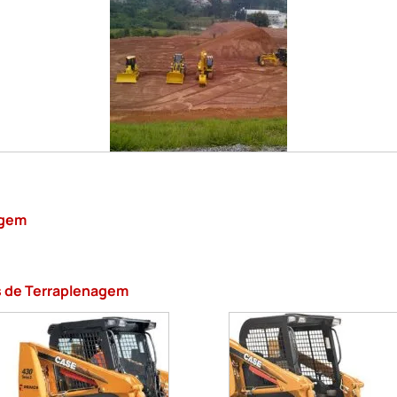
agem
s de Terraplenagem