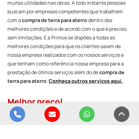
muitas utilidades nas obras. A todo instante pessoas
buscam por empresas competentes que trabalhem
com a
compra de terra para aterro
dentro das
melhores condições e de acordo com o que é preciso,
sem limitações. E a Primos se dispões a todas as
melhores condições para que os clientes saiam de
nossa empresa realizados com os nossos serviços e
que tenham como referência nossa empresa para a
prestação de ótimos serviços além do de
compra de
terra para aterro
.
Conheça outros serviços aqui.
Melhor preço!
Telefone para contato
Enviar e-mail
Conversar no 
Volta
Dentro de todos os padrões de qualidade e segurança a
compra de terra para aterro
é realizada por
profissionais altamente qualificados e prontos para